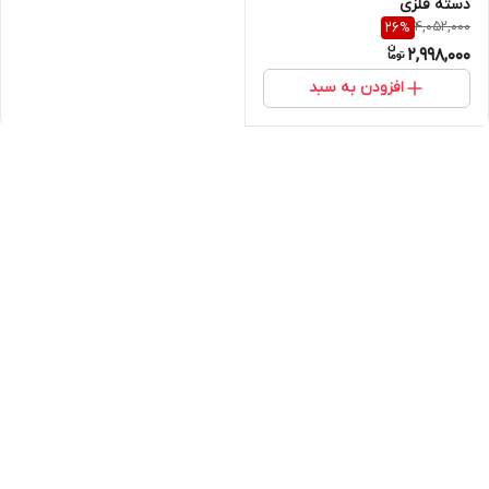
دسته فلزی
4,052,000
26
%
2,998,000
افزودن به سبد