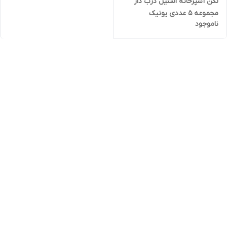
لگن آشپزخانه استیل درب دار
مجموعه 5 عددی یونیک
ناموجود