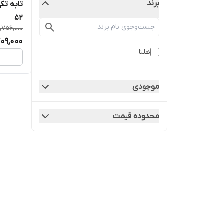
برند
۵۲
,756,000
709,000
هلنا
موجودی
محدوده قیمت