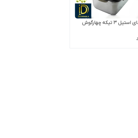
ظرف غذای استیل ۳ تیکه چهارگوش