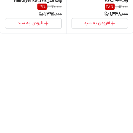
وات/KW_2010
وات مدلHairdryer kw_2010
2,320,000
2,012,000
39
%
28
%
1,395,000
1,438,000
افزودن به سبد
افزودن به سبد