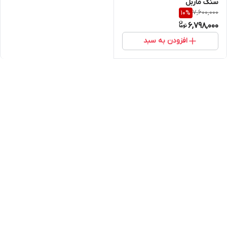
سنگ ماربل
7,600,000
10
%
6,798,000
افزودن به سبد