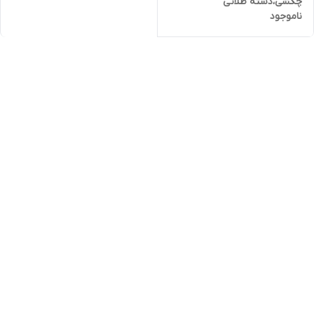
چکشی،دسته طلائی
ناموجود