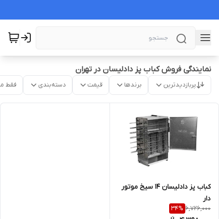
نمایندگی فروش کباب پز دادلیسان در تهران
پربازدیدترین
برندها
قیمت
دسته‌بندی
فقط م
کباب پز دادلیسان ۱۴ سیخ موتور
دار
6,726,000
34
%