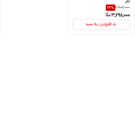
دار
4,902,000
24
%
3,698,000
افزودن به سبد