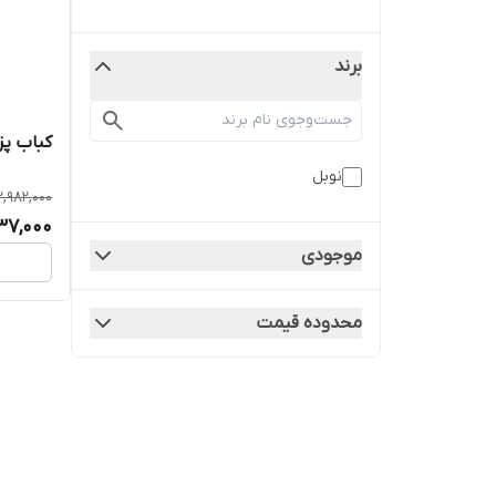
برند
کباب پز
نوبل
2,982,000
37,000
موجودی
محدوده قیمت