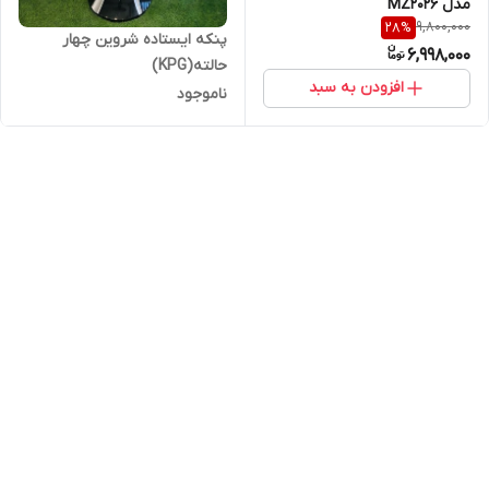
مدل MZ2026
9,800,000
28
%
پنکه ایستاده شروین چهار
6,998,000
حالته(KPG)
افزودن به سبد
ناموجود