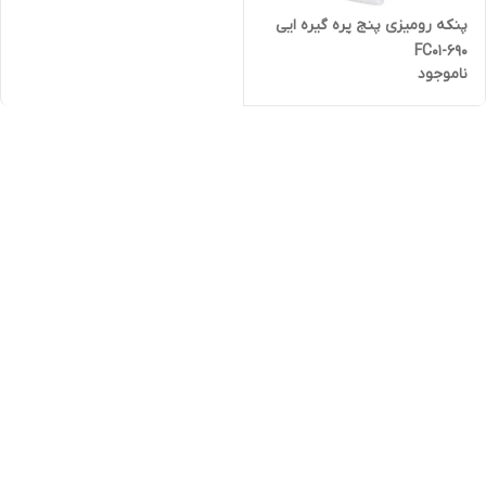
پنکه رومیزی پنج پره گیره ایی
FC01-690
ناموجود