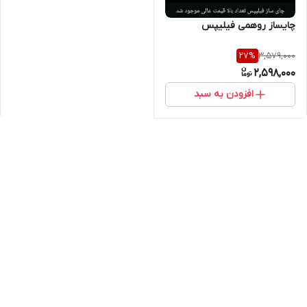
چایساز روهمی فیلیپس
3,579,000
27
%
2,598,000
افزودن به سبد