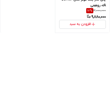
01A روهمی
12,000,000
17
%
9,880,000
افزودن به سبد