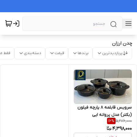
چدن ارزان
پربازدیدترین
برندها
قیمت
دسته‌بندی
فقط م
سرویس قابلمه ۸ پارچه فیلون
(بکتر) مدل پروانه ایی
5,276,000
16
%
4,398,000