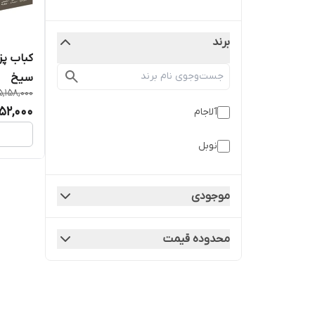
برند
سیخ
5,158,000
52,000
آلاجام
نوبل
موجودی
محدوده قیمت