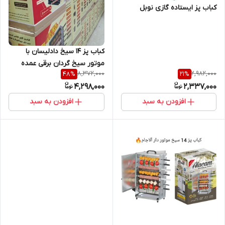
کباب پز ایستاده گازی نوبل
کباب پز ۱۴ سیخ دادلیسان با
موتور سیخ گردان برقی عمده
8,372,000
2,982,000
48
%
21
%
4,298,000
2,337,000
افزودن به سبد
افزودن به سبد