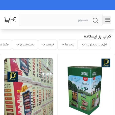
کباب پز ایستاده
پربازدیدترین
برندها
قیمت
دسته‌بندی
فقط م