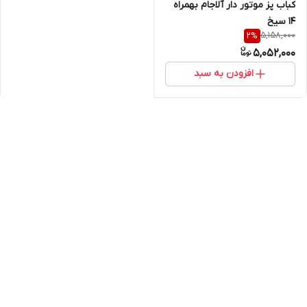
کباب پز موتور دار آلاجام بهمراه
۱۴ سیخ
5,158,000
2
%
5,052,000
افزودن به سبد