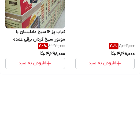
کباب پز ۱۴ سیخ دادلیسان با
موتور سیخ گردان برقی عمده
8,372,000
7,032,000
48
%
40
%
4,298,000
4,198,000
افزودن به سبد
افزودن به سبد