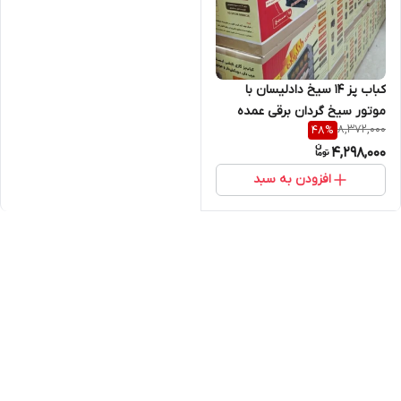
کباب پز ۱۴ سیخ دادلیسان با
موتور سیخ گردان برقی عمده
8,372,000
48
%
4,298,000
افزودن به سبد