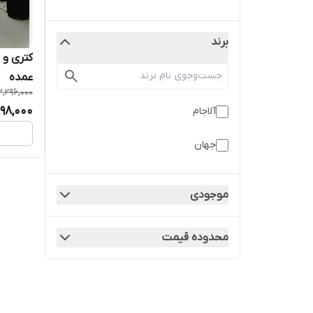
برند
عمده
3,296,000
198,000
آلاجام
جهان
موجودی
محدوده قیمت