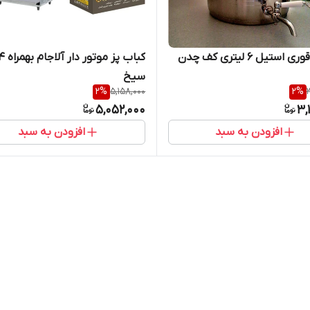
کتری و قوری استیل ۶ لیتری کف چدن
کباب پز موتور دار 
سیخ
2
%
5,158,000
2
%
5,052,000
3,
افزودن به سبد
افزودن به سبد