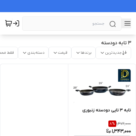
۳ تابه دودسته
جدیدترین
برندها
قیمت
دسته‌بندی
فقط محص
تابه ۳ تایی دودسته زنبوری
1,472,000
8
%
1,343,000