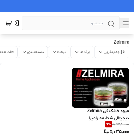
Zelmira
جدیدترین
برندها
قیمت
دسته‌بندی
فقط محص
میوه خشک کن Zelmira
دیجیتالی ۵ طبقه زلمیرا
5,578,000
9
%
5,035,000