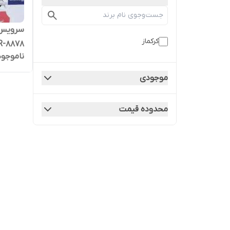
کرکماز
R-8878
ناموجود
موجودی
محدوده قیمت