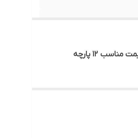
قابلمه ۲۴×۱۸.۵ سانت با ظرفیت ۸ لیتر، قابلمه ۲۰×۱۲.۵ cm با ظرفیت ۳.۶ لیتری،قابلمه ۱۸×۱۱ cm با ظرفیت ۲.۷ لیتری،قابلمه