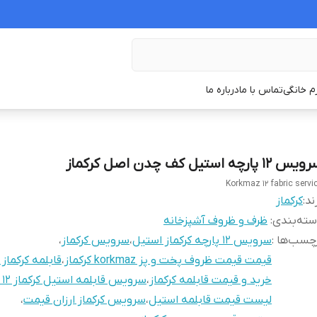
زم خانگی
تماس با ما
درباره ما
 ۱۲ پارچه استیل کف چدن اصل کرکماز
Korkmaz 12 fabric servi
ند:
کرکماز
ته‌بندی
:
ظرف و ظروف آشپزخانه
چسب‌ها :
سرویس ۱۲ پارچه کرکماز استیل
،
سرویس کرکماز
،
قیمت قیمت ظروف پخت و پز korkmaz کرکماز
،
قابلمه کرکماز
خرید و قیمت قابلمه کرکماز
،
سرویس قابلمه استیل کرکماز ۱۲ پارچه
لیست قیمت قابلمه استیل
،
سرویس کرکماز ارزان قیمت
،