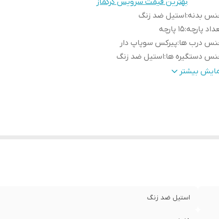
بهترین قیمت سرویس کرکماز
نس بدنه
:
استیل ضد زنگ
داد پارچه
:
۱۵ پارچه
نس درب ها
:
پیرکس سوپاپ دار
نس دستگیره ها
:
استیل ضد زنگ
ابلیت شستشو در ماشین ظرفشویی
:
دارد
مایش بیشتر
بلیت استفاده در
:
فر با بالاترین دما
یز
قابلمه ۲۴×۱۸.۵
بلمه
،تابه و
ظرفیت ۲ لیتری، تابه ۲۴×۷.۵ cm با ظرفیت ۳ لیتری
ری
:
یر
:
به همراه یک عدد کتری قوری سوتی کرکماز
استیل ضد زنگ