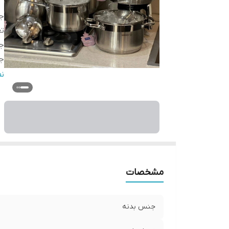
ج
تع
ج
ج
ق
ن
قا
سا
قا
ها
کت
سا
مشخصات
جنس بدنه