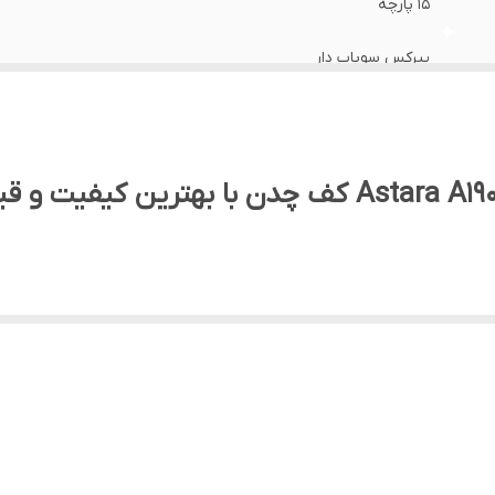
۱۵ پارچه
پیرکس سوپاپ دار
استیل ضد زنگ
دارد
فر با بالاترین دما
۱۶×۱۰.۵ cm با ظرفیت ۲ لیتری، تابه ۲۴×۷.۵ cm با ظرفیت ۳ لیتری
به همراه یک عدد کتری قوری سوتی کرکماز