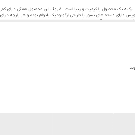
 ساخت ترکیه یک محصول با کیفیت و زیبا است . ظروف این محصول همگی دارای کفی
 دارای دسته های نسوز با طراحی ارگونومیک بادوام بوده و هر پارچه دارای
8 لیتر ، یک عدد شی
 . این محصول مناسب جهزیه و خانواده های با جمعیت متوسط می باشد.
ید.