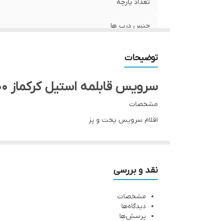
تعداد پارچه
جنس درب ها
جنس دستگیره ها
توضیحات
قابلیت شستشو در ماشین ظرفشویی
سرویس قابلمه استیل کرکماز Astara A1900 کف چدن با بهترین کیفیت و قیمت مناسب ۱۲ پارچه
قابلیت استفاده در
مشخصات
اقلام سرویس پخت و پز
سایز قابلمه ها،تابه و کتری
قابلمه
تابه
سایر
شیرجوش
نقد و بررسی
کتری استیل
مشخصات
تعداد پارچه
دیدگاه‌ها
۱۲ پارچه
پرسش‌ها