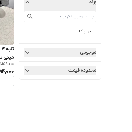
برند
پرتو کالا
ت
موجودی
مینی تا
1,158,000
محدوده قیمت
94,000