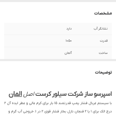
مشخصات
نشانگر آب
دارد
قدرت
۱۰۵۰
ساخت
آلمان
فشار توان
۱۵ بار
توضیحات
مدل
SEM1100
المان
اسپرسو
ساز
شرکت
سیلور
کرست
اصل
با سیستم غربال فشار پمپ قدرتمند 15 بار برای کرم عالی و عطر ایده آل 2
درج الک برای 1 یا 2 فنجان نازل بخار فشار قوی 2 در 1: خروجی آب گرم و