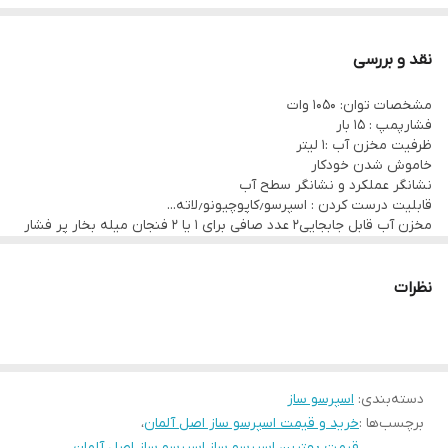
نازل کف کننده شیر مخزن آب قابل جابجایی (ظرفیت: 1.2 لیتر) بسته
شدن خودکار چراغ های خاموش و کارکرد شامل فنجان اندازه گیری قهوه با
نقد و بررسی
پرکننده 2 در 1 سینی چکه قابل جابجایی با نشانگر سطح آب و شبکه قابل
مشخصات توان: 1050 وات
جابجایی اطلاعات فنی قدرت: 1050 وات ابعاد تقریباً 34.3 x 23 x 30.3
فشارپمپ : 15 بار
سانتی متر وزن تقریباً 💫ساخت:آلمان
ظرفیت مخزن آب :1 لیتر
خاموش شدن خودکار
نشانگر عملکرد و نشانگر سطح آب
قابلیت درست کردن : اسپرسو٫کاپوچیونو٫لاته...
مخزن آب قابل جابجایی2 عدد صافی برای 1 یا 2 فنجان میله بخار پر فشار
2 در 1 : کف کردن آب داغ و شیرسینی چکه قابل جابجایی
نظرات
دسته‌بندی
:
اسپرسو ساز
برچسب‌ها :
خرید و قیمت اسپرسو ساز اصل آلمان
،
قیمت بهترین اسپرسو ساز
،
اسپرسو ساز اصل آلمان