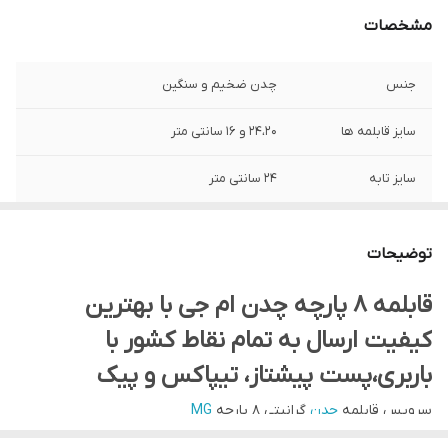
مشخصات
جنس
چدن ضخیم و سنگین
سایز قابلمه ها
۲۴،۲۰ و ۱۶ سانتی متر
سایز تابه
۲۴ سانتی متر
❌نکته خیلی مهم❌
لطفا و حتما در انتخاب گزینه تکفروشی و عمده
دقت نمایید (در غیر اینصورت فروشگاه
توضیحات
هیچگونه مسئولیتی در قبال انتخاب اشتباه
نخواهد داشت)
قابلمه ۸ پارچه چدن ام جی با بهترین
کیفیت ارسال به تمام نقاط کشور با
باربری،پست پیشتاز، تیپاکس و پیک
سرویس قابلمه
چدن
گرانیتی ۸ پارچه
MG
این سرویس شامل ۳ عدد قابلمه به سایز ۲۴ ، ۲۰ و ۱۶ و یک عدد تابه به