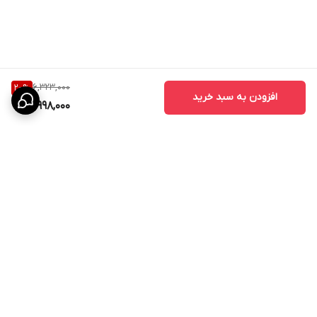
6,323,000
20
%
افزودن به سبد خرید
4,998,000
برگشت به بالا