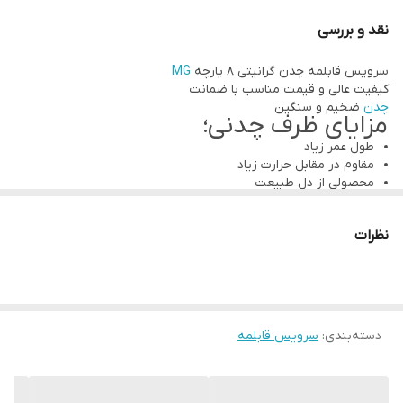
سایز ۲۴ میباشد با ضخامت و جنس عالی
نقد و بررسی
جهت استعلام قیمت عمده و همکاری تماس بگیرید
سرویس قابلمه چدن گرانیتی ۸ پارچه
MG
۰۹۱۲۵۶۶۱۷۸۹
کیفیت عالی و قیمت مناسب با ضمانت
چدن
ضخیم و سنگین
مزایای ظرف چدنی؛
طول عمر زیاد
مقاوم در مقابل حرارت زیاد
محصولی از دل طبیعت
ظرف
چدنی
پایه ی ثابت هر آشپزخانه ای
روغن کمتر برابر است با سلامت بیشتر
نظرات
با
ظروف
چدن
غذای سوخته نداشته باشید
ویژگی های
ظروف چدنی
اصل
ظرف
چدنی
، دشمن کم خونی
دسته‌بندی
:
سرویس قابلمه