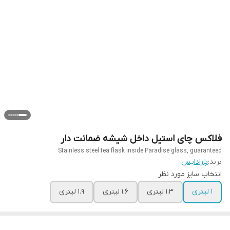
فلاکس چای استیل داخل شیشه ضمانت دار
Stainless steel tea flask inside Paradise glass, guaranteed
برند:
پارادایس
انتخاب سایز مورد نظر
۱ لیتری
۱.۳ لیتری
۱.۶ لیتری
۱.۹ لیتری