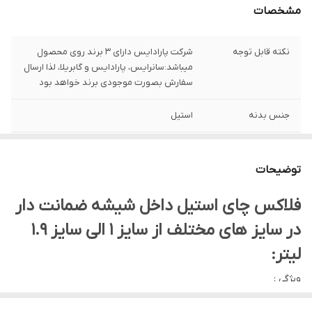
مشخصات
نکته قابل توجه
شرکت پارادایس دارای ۳ برند روی محصول
میباشد:سانرایس، پارادایس و گابریلا، لذا ارسال
سفارش بصورت موجودی برند خواهد بود
جنس بدنه
استیل
پوشش داخلی
شیشه مقاوم
توضیحات
دارنده
ضمانت شرکتی و فروشگاهی
فلاکس چای استیل داخل شیشه ضمانت دار
سایز بندی
در سایز ۱ لیتری، ۱.۳ لیتری، ۱.۶ لیتری و ۱.۹ لیتری
در سایز های مختلف از سایز ۱ الی سایز ۱.۹
❌نکته خیلی مهم❌
لطفا در انتخاب گزینه مورد نظر دقت نمایید در
لیتر:
غیر اینصورت فروشگاه هیچگونه مسئولیتی در
قبال انتخاب اشتباه نخواهد داشت
ویژگی :
بدنه استیل