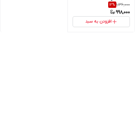
1,136,000
12
%
998,000
افزودن به سبد