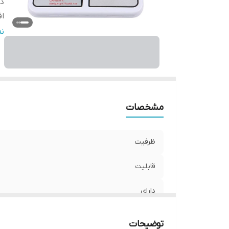
دا
اق
اب
ن
مشخصات
ظرفیت
قابلیت
دارای
اقلام همراه
توضیحات