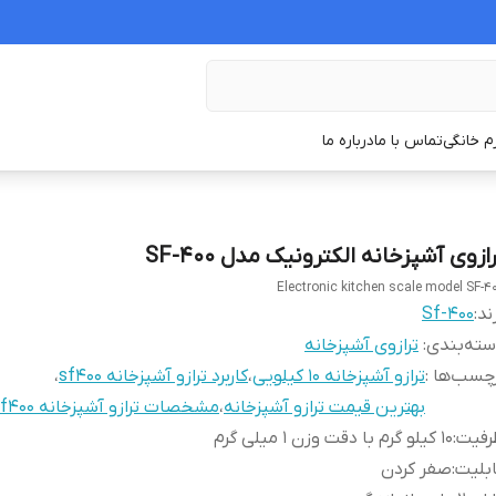
زم خانگی
تماس با ما
درباره ما
ازوی آشپزخانه الکترونیک مدل SF-400
Electronic kitchen scale model SF-4
ند:
Sf-400
ته‌بندی
:
ترازوی آشپزخانه
چسب‌ها :
ترازو آشپزخانه ۱۰ کیلویی
،
کاربرد ترازو آشپزخانه sf400
،
بهترین قیمت ترازو آشپزخانه
،
مشخصات ترازو آشپزخانه sf400
رفیت
:
۱۰ کیلو گرم با دقت وزن ۱ میلی گرم
بلیت
:
صفر کردن