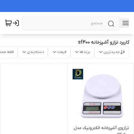
کاربرد ترازو آشپزخانه sf400
جدیدترین
برندها
قیمت
دسته‌بندی
فقط محص
ترازوی آشپزخانه الکترونیک مدل