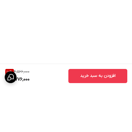
4,566,000
17
%
افزودن به سبد خرید
3,776,000