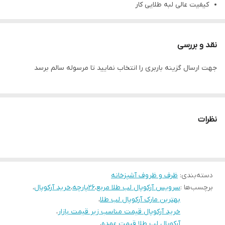
کیفیت عالی لبه طلایی کار
تعداد اقلام سرویس:
دیس: یک عدد
نقد و بررسی
بشقاب پلو : شش عدد
جهت ارسال گزینه باربری را انتخاب نمایید تا مرسوله سالم برسد
بشقاب خورش : شش عدد
بشقاب میوه : شش عدد
سالاد خوری : یک عدد
پیاله ماست : شش عدد
نظرات
جهت استعلام قیمت تعداد و عمده لطفا تماس بگیرید
دسته‌بندی
:
ظرف و ظروف آشپزخانه
برچسب‌ها :
سرویس آرکوپال لب طلا مربع
،
۲۶پارچه
،
خرید آرکوپال
،
بهترین مارک آرکوپال لب طلا
،
خرید آرکوپال قیمت مناسب زیر قیمت بازار
،
آرکوپال لب طلا قیمت عمده
،