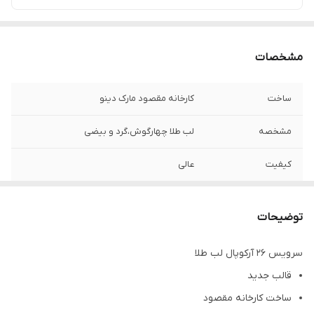
مشخصات
ساخت
کارخانه مقصود مارک دینو
مشخصه
لب طلا چهارگوش،گرد و بیضی
کیفیت
عالی
❌نکته خیلی مهم❌
این محصول شکستنی هست
توضیحات
سرویس 26 آرکوپال لب طلا
قالب جدید
ساخت کارخانه مقصود