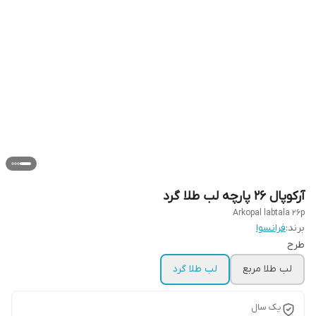
آرکوپال ۲۶ پارچه لب طلا گرد
Arkopal labtala 26p
برند:
فرانسوا
طرح
لب طلا مربع
لب طلا گرد
یک سال