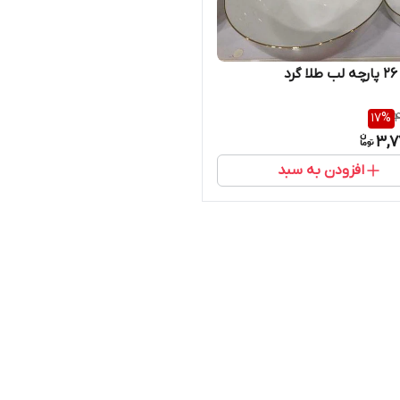
د
17
%
4
3,7
افزودن به سبد