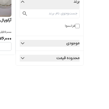
برند
آرکوپال ۲۶ پارچه لب طلا گر
فرانسوا
,566,000
76,000
موجودی
محدوده قیمت