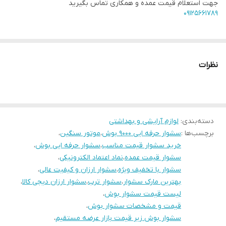
جهت استعلام قیمت عمده و همکاری تماس بگیرید
جهت استعلام قیمت تعداد و عمده لطفا تماس بگیرید👈
۰۹۱۲۵۶۶۱۷۸۹
۰۹۱۲۵۶۶۱۷۸۹
دکمه
۲ سرعته،کم و زیاد
مشخصات و قیمت سشوار کنوود ۹۰۰۰ موتور سنگین
حلقه آویز
دارد
نظرات
دسته‌بندی
:
لوازم آرایشی و بهداشتی
برچسب‌ها :
سشوار حرفه ایی ۹۰۰۰ بوش
،
موتور سنگین
،
خرید سشوار قیمت مناسب
،
سشوار حرفه ایی بوش
،
سشوار قیمت عمده
،
نماد اعتماد الکترونیکی
،
سشوار با تخفیف ویژه
،
سشوار ارزان و کیفیت عالی
،
بهترین مارک سشوار
،
سشوار ترب
،
سشوار ارزان دیجی کالا
،
لیست قیمت سشوار بوش
،
قیمت و مشخصات سشوار بوش
،
سشوار بوش زیر قیمت بازار عرضه مستقیم
،