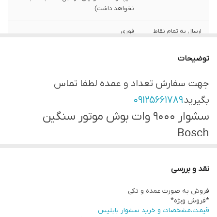
نخواهد داشت)
ارسال به تمام نقاط
فوری
کشور
توضیحات
نوع مصرف
خانگی و آرایشگری
جهت سفارش تعداد و عمده لطفا تماس
طول سیم
۱.۵ متر
بگیرید
۰۹۱۲۵۶۶۱۷۸۹
جنس المنت
فلز
سشوار ۹۰۰۰ وات بوش موتور سنگین
Bosch
موتور
AC
• رنگ: مشکی براق
قدرت موتور
۹۰۰۰
• توان: ۹۰۰۰ وات
نقد و بررسی
تقویت کنندهی
بله
• دارای سه حالت گرما (سرد،گرم،داغ)
توربو
فروش به صورت عمده و تکی
• دارای دو سرعت کم و زیاد
*فروش ویژه*
قیمت،مشخصات و خرید سشوار بابلیس
دارای باد
• دارای دکمه باد سریع
سرد،گرم و داغ