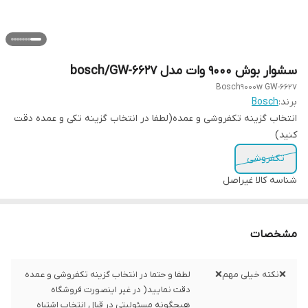
سشوار بوش ۹۰۰۰ وات مدل bosch/GW-6627
Bosch9000w GW-6627
برند:
Bosch
انتخاب گزینه تکفروشی و عمده(لطفا در انتخاب گزینه تکی و عمده دقت
کنید)
تکفروشی
شناسه کالا
غیراصل
مشخصات
❌نکته خیلی مهم❌
لطفا و حتما در انتخاب گزینه تکفروشی و عمده
دقت نمایید( در غیر اینصورت فروشگاه
هیچگونه مسئولیتی در قبال انتخاب اشتباه