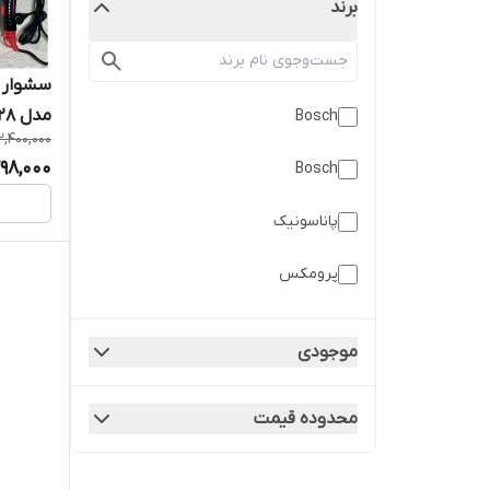
برند
مدل REF-5728 به قیمت عمده
Bosch
2,400,000
798,000
Bosch
پاناسونیک
پرومکس
موجودی
محدوده قیمت