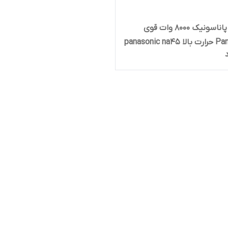
سشوار پاناسونیک 8000 وات قوی
Panasonic حرارت بالا panasonic na45
ته سشوآر قوی