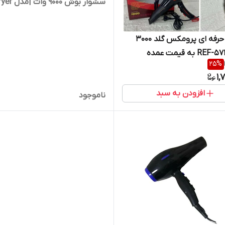
سشوار بوش 9000 وات |مدل Hairdryer
سشوار حرفه ای پرومکس گلد ۳۰۰۰
25
%
1,
افزودن به سبد
ناموجود