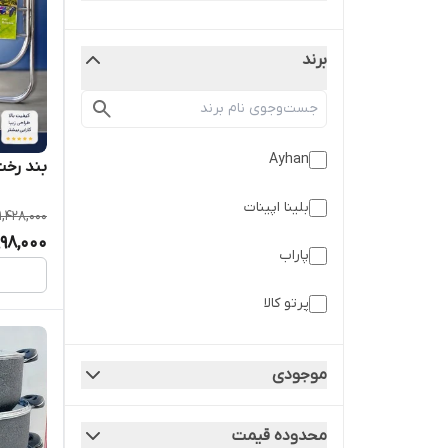
برند
Ayhan
بند رخت
بلینا اپینات
1,428,000
998,000
پاراب
پرتو کالا
هلنا
موجودی
محدوده قیمت