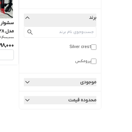
برند
مدل REF-5728 به قیمت عمده
2,400,000
798,000
Silver crest
پرومکس
موجودی
محدوده قیمت