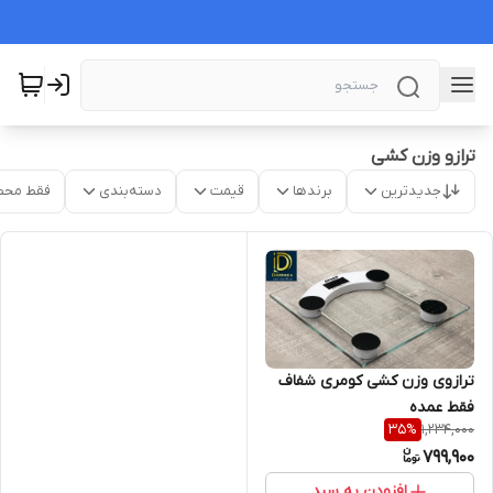
ترازو وزن کشی
جدیدترین
برندها
قیمت
دسته‌بندی
فقط محص
ترازوی وزن کشی کومری شفاف
فقط عمده
1,234,000
35
%
799,900
افزودن به سبد