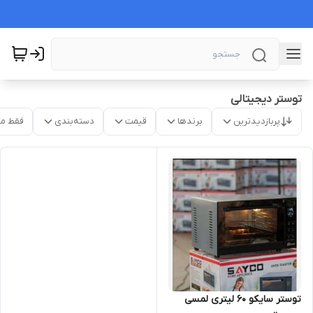
توستر دیجیتالی
پربازدیدترین
برندها
قیمت
دسته‌بندی
فقط م
توستر سایکو ۶۰ لیتری لمسی