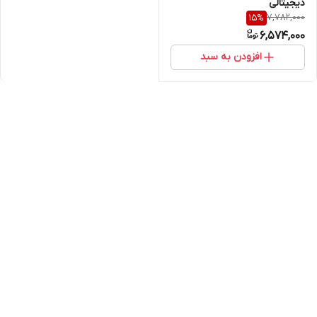
دیجیتالی
7,782,000
15
%
6,574,000
افزودن به سبد