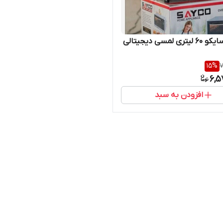
ی لمسی دیجیتالی
15
%
7
6,5
افزودن به سبد