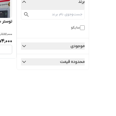
برند
توستر سایکو ۶۰ لیتر
سایکو
,782,000
74,000
موجودی
محدوده قیمت