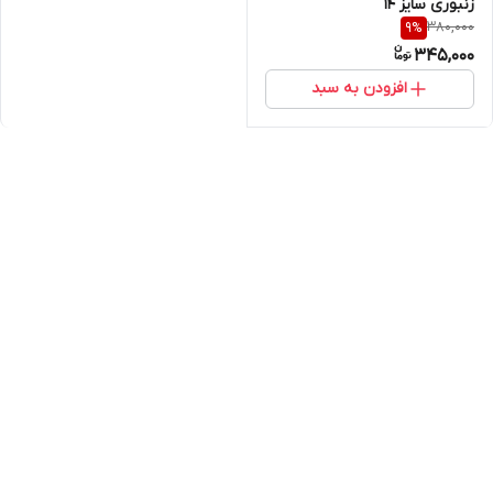
زنبوری سایز 14
380,000
9
%
345,000
افزودن به سبد