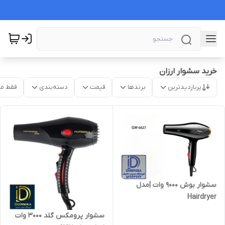
خرید سشوار ارزان
پربازدیدترین
برندها
قیمت
دسته‌بندی
فقط م
سشوار بوش 9000 وات |مدل
Hairdryer
سشوار پرومکس گلد ۳۰۰۰ وات