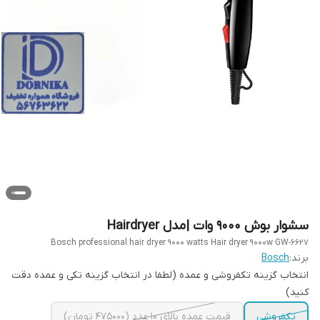
سشوار بوش 9000 وات |مدل Hairdryer
Bosch professional hair dryer 9000 watts Hair dryer 9000w GW-6627
برند:
Bosch
انتخاب گزینه تکفروشی و عمده (لطفا در انتخاب گزینه تکی و عمده دقت
کنید)
تکفروشی
قیمت عمده بالای ۱۰ عدد (۴۷۵۰۰۰ تومان)