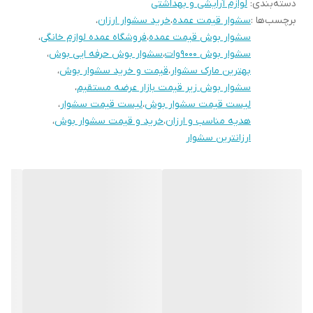
استفاده کنید. یک سری متمرکز کننده باد در بسته بندی محصول موجود
دسته‌بندی
:
لوازم آرایشی و بهداشتی
برچسب‌ها :
سشوار قیمت عمده
،
خرید سشوار ارزان
،
است . این سشوار به فناوری تولید یون نیز مجهز می باشد. منظور از
سشوار بوش قیمت عمده
،
فروشگاه عمده لوازم خانگی
،
IONIC FUNCTION تولید یون هایی با بار منفی است که به خشک شدن
سشوار بوش ۹۰۰۰وات
،
سشوار بوش حرفه ایی بوش
،
سریع و از بین بردن وز و شکستگی مو کمک میکند.به کمک این محصول
بهترین مارک سشوار
،
قیمت و خرید سشوار بوش
،
سشوار بوش زیر قیمت بازار عرضه مستقیم
،
موهایی براق و درخشنده به خود هدیه دهید.طراحی ارگونومیک و وزن
لیست قیمت سشوار بوش
،
لیست قیمت سشوار
،
مناسب از دیگر ویژگی های آن است.طول سیم سشوار ۲ متر است و حلقه
هدیه مناسب و ارزان
،
خرید و قیمت سشوار بوش
،
آویز فلزی نیز دارد. به محافظی جهت جلوگیری از گرم شدن بیش از حد
ارزانترین سشوار
دستگاه نیز مجهز است. پخش گرمای یکنواخت سشوار به حفظ سلامت و
درخشندگی موها کمک شایانی میکند. این محصول ساخت کشور آلمان می
باشد و کیفیت قابل قبولی دارد.