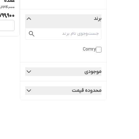
عمده
1,234,000
799,900
برند
Comry
موجودی
محدوده قیمت