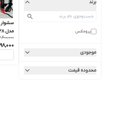
برند
مدل REF-5728 به قیمت عمده
پرومکس
2,400,000
798,000
موجودی
محدوده قیمت