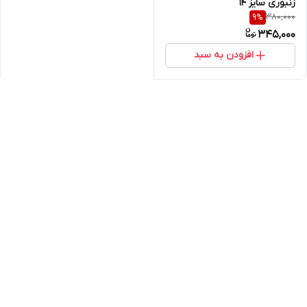
زنبوری سایز 14
380,000
9
%
345,000
افزودن به سبد