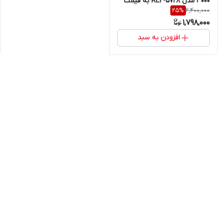
۳۰۰۰ مدل REF-5728 به قیمت
2,400,000
25
%
عمده
1,798,000
افزودن به سبد