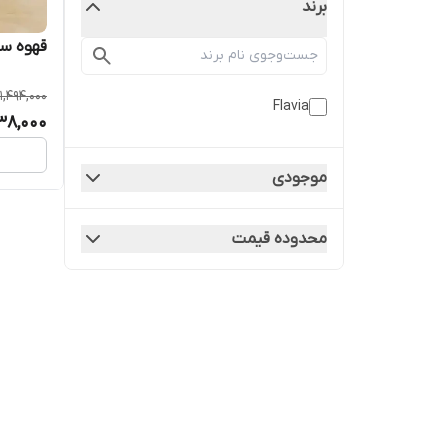
برند
قهوه ساز فلا
1,494,000
Flavia
38,000
موجودی
محدوده قیمت