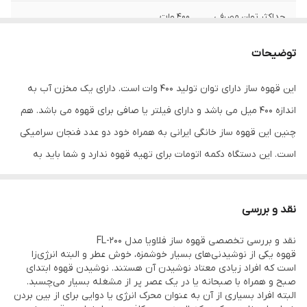
حداکثر توان مصرفی
۴۰۰ وات
۲ عدد فنجان(ماگ)
دارد
توضیحات
مورد استفاده
خانگی
این قهوه ساز دارای توان تولید 400 وات است. دارای یک مخزن آب به
اندازه 400 میل می باشد و دارای فیلتر یا صافی برای قهوه می باشد. هم
امکانات و قابلیت ها
دارای کلید خاموش و روشن، فیلتر قابل
شستشو، کفی ضد لغزش برای فنجان ها
چنین این قهوه ساز خانگی ایرانی به همراه خود دو عدد فنجان سرامیکی
است. این دستگاه دکمه اتومات برای تهیه قهوه ندارد و شما باید به
ابعاد
۲۰x۱۵x۲۰ سانتی متر
صورت دستی آن را خاموش کنید. دستگاه دارای یک دکمه خاموش و
روشن می باشد..
نقد و بررسی
همچنین فیلتر قهوه آن قابل شست و شو می باشد و طول سیم قهوه
نقد و بررسی تخصصی قهوه ساز فلاویا مدل FL-200
ساز مدل FL-200 رنگ مشکی نیز 85 سانتی متر می باشد.یکی از بهترین
قهوه یکی از نوشیدنی‌های بسیار خوشمزه، خوش عطر و البته انرژی‌زا
ویژگی های این دستگاه قهوه ساز ایرانی این است که کفی آن ضد لغزش
است که افراد زیادی معتاد نوشیدن آن هستند. نوشیدن قهوه ابتدای
صبح و همراه با صبحانه یا در یک عصر پر از مشغله بسیار می‌چسبد.
برای فنجان می باشد و به همین دلیل با روشن بودن دستگاه امکان
البته افراد بسیاری از آن به عنوان محرک انرژی یا دوایی برای از بین بردن