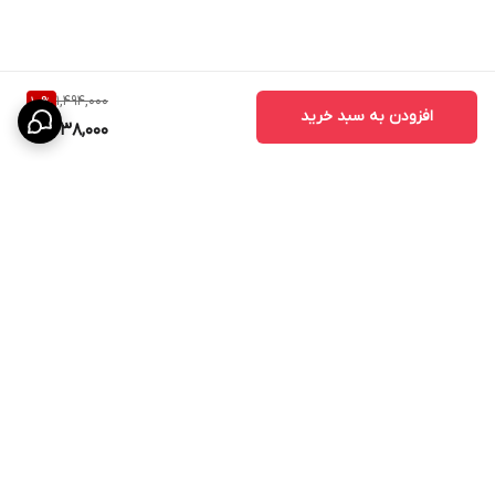
1,494,000
10
%
افزودن به سبد خرید
1,338,000
برگشت به بالا