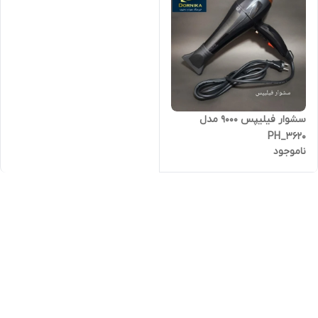
سشوار فیلیپس 9000 مدل
PH_3620
ناموجود