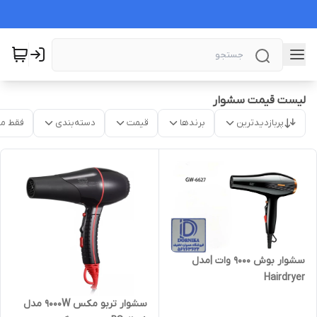
لیست قیمت سشوار
پربازدیدترین
برندها
قیمت
دسته‌بندی
فقط م
سشوار بوش 9000 وات |مدل
Hairdryer
سشوار تربو مکس ۹۰۰۰W مدل